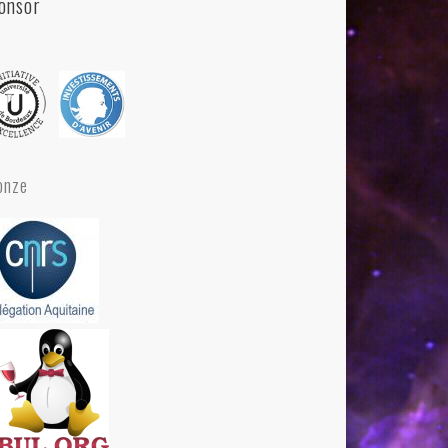
onsor
onze