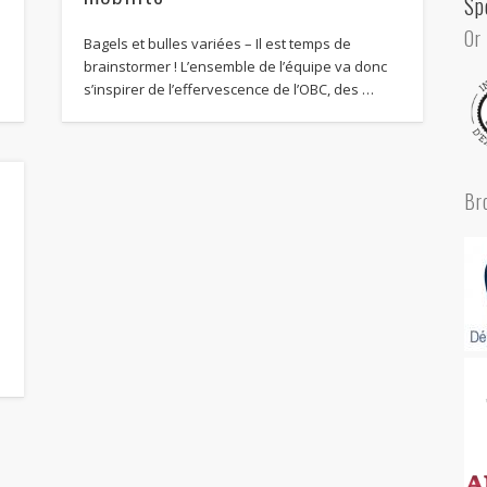
Sp
Or
Bagels et bulles variées – Il est temps de
brainstormer ! L’ensemble de l’équipe va donc
s’inspirer de l’effervescence de l’OBC, des …
e
Br
s